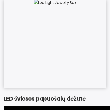
LED šviesos papuošalų dėžutė