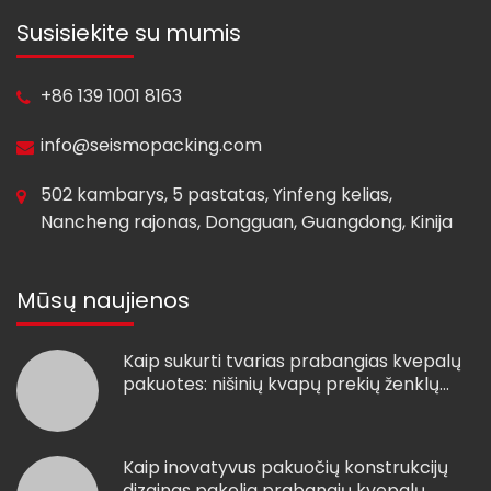
Susisiekite su mumis
+86 139 1001 8163
info@seismopacking.com
502 kambarys, 5 pastatas, Yinfeng kelias,
Nancheng rajonas, Dongguan, Guangdong, Kinija
Mūsų naujienos
Kaip sukurti tvarias prabangias kvepalų
pakuotes: nišinių kvapų prekių ženklų
atvejo analizė
Kaip inovatyvus pakuočių konstrukcijų
dizainas pakelia prabangių kvepalų