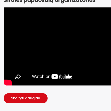
Širdies papuošalų organizatorius
Skaityti daugiau