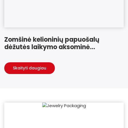
Zomšinė kelioninių papuošalų
dėžutės laikymo aksominė
nešiojama kelioninė papuošalų
rankinė
Skaityti daugiau