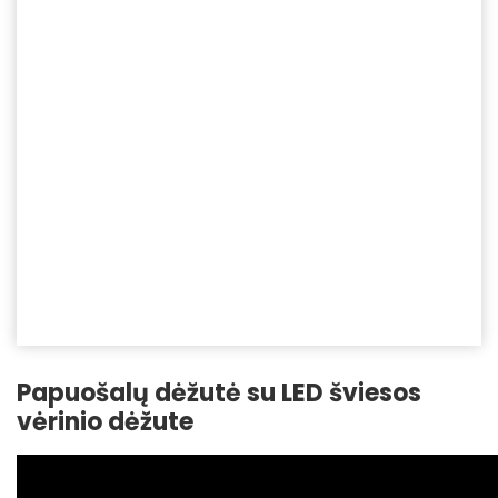
Papuošalų dėžutė su LED šviesos
vėrinio dėžute