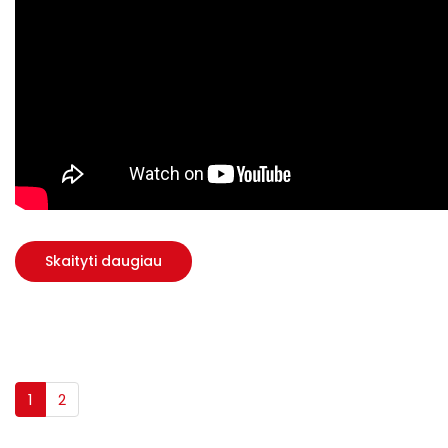
Skaityti daugiau
1
2